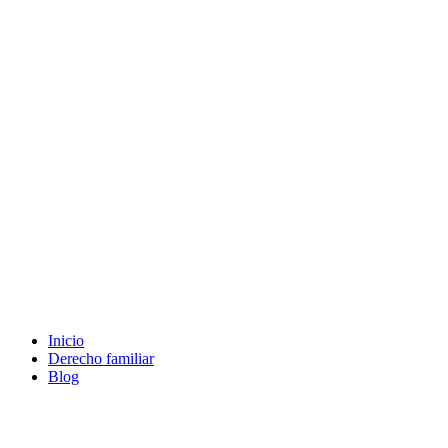
Ir
al
contenido
Inicio
Derecho familiar
Blog