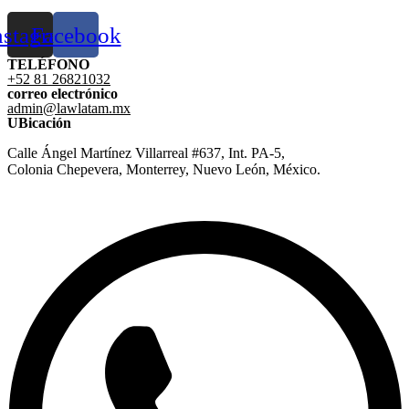
nstagram
Facebook
TELÉFONO
+52 81 26821032
correo electrónico
admin@lawlatam.mx
UBicación
Calle Ángel Martínez Villarreal #637, Int. PA-5,
Colonia Chepevera, Monterrey, Nuevo León, México.