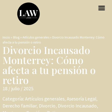
Inicio
»
Blog
»
Artículos generales
»
Divorcio Incausado Monterrey: Cómo
afecta a tu pensión o retiro
Divorcio Incausado
Monterrey: Cómo
afecta a tu pensión o
retiro
18 / julio / 2025
Categoría:
Artículos generales
,
Asesoría Legal
,
Derecho familiar
,
Divorcio
,
Divorcio Incausado
,