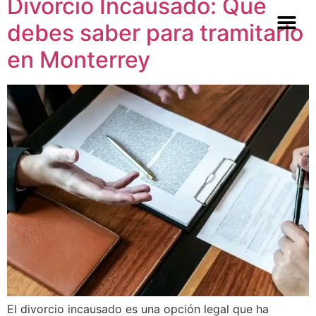
Divorcio Incausado: Qué
debes saber para tramitarlo
en Monterrey
El divorcio incausado es una opción legal que ha