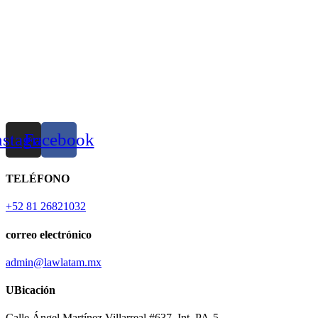
nstagram
Facebook
TELÉFONO
+52 81 26821032
correo electrónico
admin@lawlatam.mx
UBicación
Calle Ángel Martínez Villarreal #637, Int. PA-5,