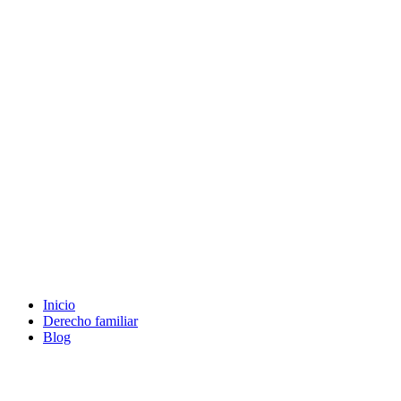
Ir
al
contenido
Inicio
Derecho familiar
Blog