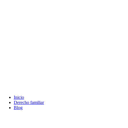
Ir
al
contenido
Inicio
Derecho familiar
Blog