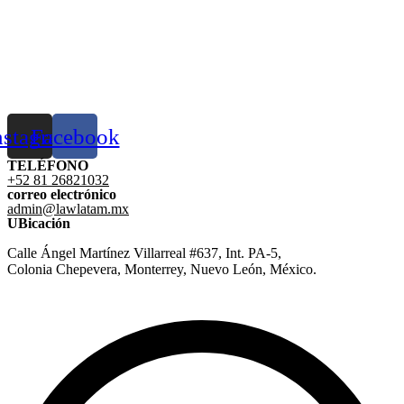
nstagram
Facebook
TELÉFONO
+52 81 26821032
correo electrónico
admin@lawlatam.mx
UBicación
Calle Ángel Martínez Villarreal #637, Int. PA-5,
Colonia Chepevera, Monterrey, Nuevo León, México.