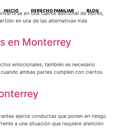
INICIO
DERECHO FAMILIAR
BLOG
nvertirse en una fuente adicional de estrés,
rtido en una de las alternativas más
ss en Monterrey
ectos emocionales, también es necesario
, cuando ambas partes cumplen con ciertos
onterrey
grantes ejerce conductas que ponen en riesgo
frente a una situación que requiere atención