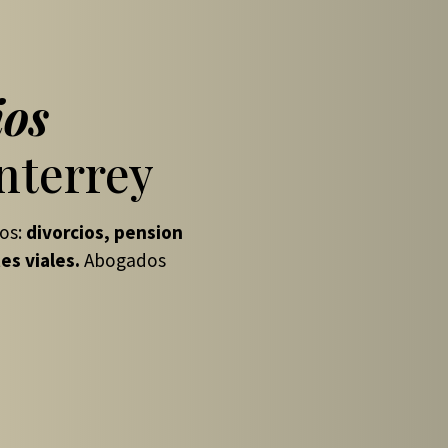
ios
terrey
dos:
divorcios, pension
es viales.
Abogados