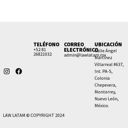
TELÉFONO
CORREO
UBICACIÓN
ELECTRÓNICO
+52 81
Calle Ángel
26821032
admin@lawlatam.mx
Martínez
Villarreal #637,
Int. PA-5,
Colonia
Chepevera,
Monterrey,
Nuevo León,
México.
LAW LATAM © COPYRIGHT 2024