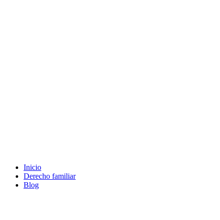
Ir
al
contenido
Inicio
Derecho familiar
Blog