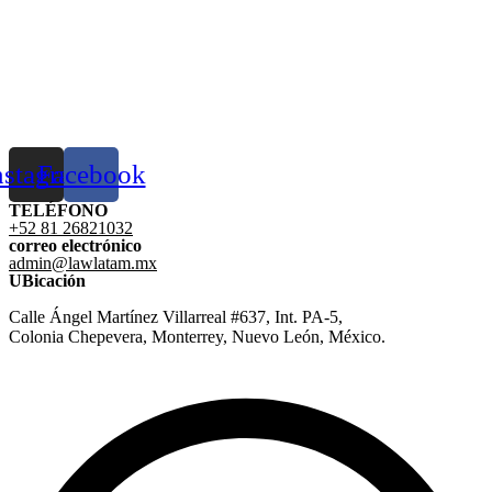
nstagram
Facebook
TELÉFONO
+52 81 26821032
correo electrónico
admin@lawlatam.mx
UBicación
Calle Ángel Martínez Villarreal #637, Int. PA-5,
Colonia Chepevera, Monterrey, Nuevo León, México.