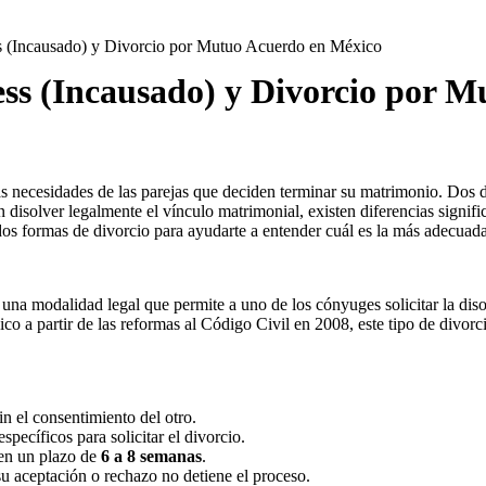
ss (Incausado) y Divorcio por Mutuo Acuerdo en México
ress (Incausado) y Divorcio por 
as necesidades de las parejas que deciden terminar su matrimonio. Dos
isolver legalmente el vínculo matrimonial, existen diferencias significa
 dos formas de divorcio para ayudarte a entender cuál es la más adecuada
s una modalidad legal que permite a uno de los cónyuges solicitar la dis
 a partir de las reformas al Código Civil en 2008, este tipo de divorcio
in el consentimiento del otro.
specíficos para solicitar el divorcio.
 en un plazo de
6 a 8 semanas
.
su aceptación o rechazo no detiene el proceso.