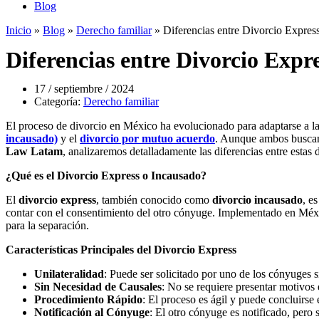
Blog
Inicio
»
Blog
»
Derecho familiar
»
Diferencias entre Divorcio Expre
Diferencias entre Divorcio Exp
17 / septiembre / 2024
Categoría:
Derecho familiar
El proceso de divorcio en México ha evolucionado para adaptarse a l
incausado)
y el
divorcio por mutuo acuerdo
. Aunque ambos buscan d
Law Latam
, analizaremos detalladamente las diferencias entre estas
¿Qué es el Divorcio Express o Incausado?
El
divorcio express
, también conocido como
divorcio incausado
, e
contar con el consentimiento del otro cónyuge. Implementado en México
para la separación.
Características Principales del Divorcio Express
Unilateralidad
: Puede ser solicitado por uno de los cónyuges s
Sin Necesidad de Causales
: No se requiere presentar motivos e
Procedimiento Rápido
: El proceso es ágil y puede concluirse
Notificación al Cónyuge
: El otro cónyuge es notificado, pero 