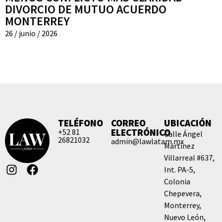
DIVORCIO DE MUTUO ACUERDO
MONTERREY
26 / junio / 2026
TELÉFONO
CORREO
UBICACIÓN
ELECTRÓNICO
+52 81
Calle Ángel
26821032
admin@lawlatam.mx
Martínez
Villarreal #637,
Int. PA-5,
Colonia
Chepevera,
Monterrey,
Nuevo León,