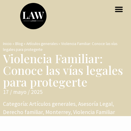
Inicio
»
Blog
»
Artículos generales
»
Violencia Familiar: Conoce las vías
legales para protegerte
Violencia Familiar:
Conoce las vías legales
para protegerte
17 / mayo / 2025
Categoría:
Artículos generales
,
Asesoría Legal
,
Derecho familiar
,
Monterrey
,
Violencia Familiar