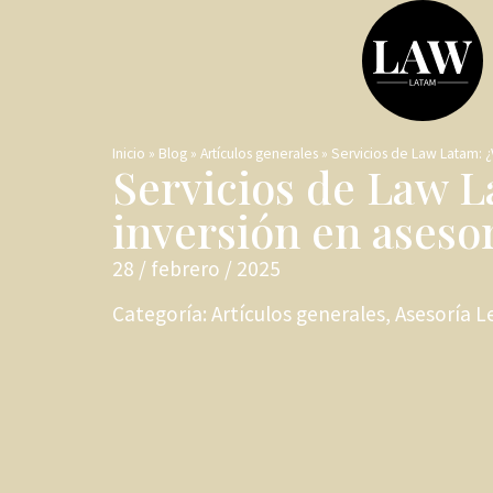
Inicio
»
Blog
»
Artículos generales
»
Servicios de Law Latam: ¿
Servicios de Law La
inversión en aseso
28 / febrero / 2025
Categoría:
Artículos generales
,
Asesoría L