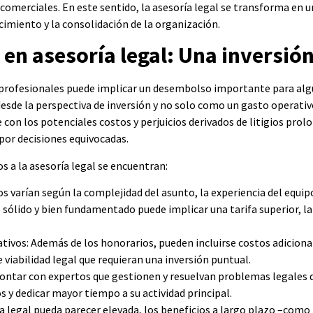
omerciales. En este sentido, la asesoría legal se transforma en un
cimiento y la consolidación de la organización.
 en asesoría legal: Una inversió
s profesionales puede implicar un desembolso importante para al
esde la perspectiva de inversión y no solo como un gasto operativ
 con los potenciales costos y perjuicios derivados de litigios pro
por decisiones equivocadas.
s a la asesoría legal se encuentran:
 varían según la complejidad del asunto, la experiencia del equipo 
sólido y bien fundamentado puede implicar una tarifa superior, l
tivos: Además de los honorarios, pueden incluirse costos adiciona
e viabilidad legal que requieran una inversión puntual.
Contar con expertos que gestionen y resuelvan problemas legales 
 y dedicar mayor tiempo a su actividad principal.
ía legal pueda parecer elevada, los beneficios a largo plazo –como 