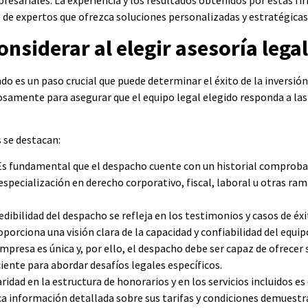
presariales. La experiencia y los resultados obtenidos por estas f
de expertos que ofrezca soluciones personalizadas y estratégicas 
onsiderar al elegir asesoría legal
o es un paso crucial que puede determinar el éxito de la inversión e
samente para asegurar que el equipo legal elegido responda a las 
 se destacan:
 Es fundamental que el despacho cuente con un historial comprobad
especialización en derecho corporativo, fiscal, laboral u otras ra
edibilidad del despacho se refleja en los testimonios y casos de éxit
oporciona una visión clara de la capacidad y confiabilidad del equip
presa es única y, por ello, el despacho debe ser capaz de ofrecer
iente para abordar desafíos legales específicos.
ridad en la estructura de honorarios y en los servicios incluidos es
ca información detallada sobre sus tarifas y condiciones demuest