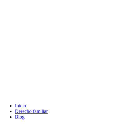
Ir
al
contenido
Inicio
Derecho familiar
Blog