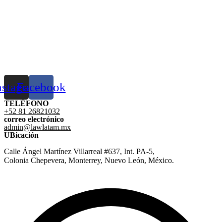
nstagram
Facebook
TELÉFONO
+52 81 26821032
correo electrónico
admin@lawlatam.mx
UBicación
Calle Ángel Martínez Villarreal #637, Int. PA-5,
Colonia Chepevera, Monterrey, Nuevo León, México.