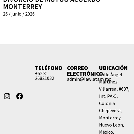
MONTERREY
26 / junio / 2026
TELÉFONO
CORREO
UBICACIÓN
ELECTRÓNICO
+52 81
Calle Ángel
26821032
admin@lawlatam.mx
Martínez
Villarreal #637,
Int. PA-5,
Colonia
Chepevera,
Monterrey,
Nuevo León,
México.