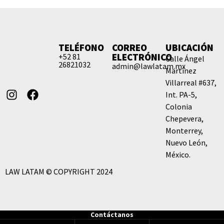
TELÉFONO
CORREO
UBICACIÓN
ELECTRÓNICO
+52 81
Calle Ángel
26821032
admin@lawlatam.mx
Martínez
Villarreal #637,
Int. PA-5,
Colonia
Chepevera,
Monterrey,
Nuevo León,
México.
LAW LATAM © COPYRIGHT 2024
Contáctanos